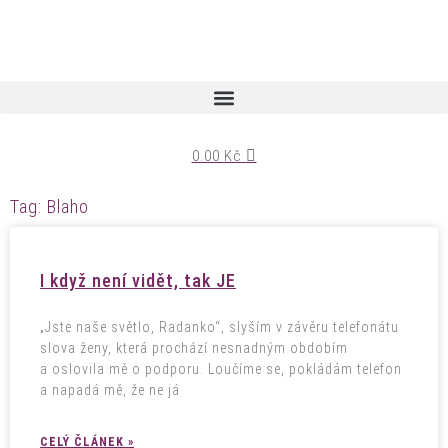
0.00
Kč
Tag: Blaho
I když není vidět, tak JE
„Jste naše světlo, Radanko“, slyším v závěru telefonátu
slova ženy, která prochází nesnadným obdobím
a oslovila mě o podporu. Loučíme se, pokládám telefon
a napadá mě, že ne já
CELÝ ČLÁNEK »