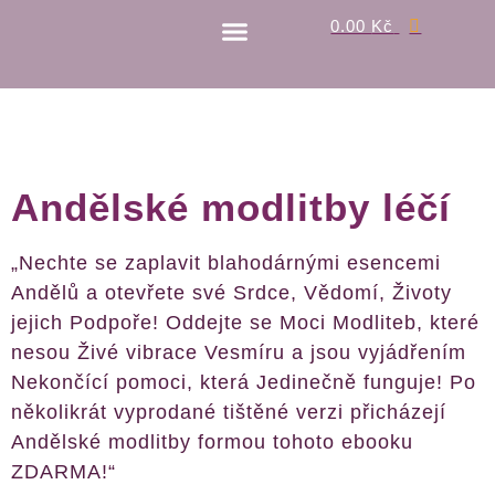
0.00
Kč
MEDITACE A RITUÁLY
Andělské modlitby léčí
„Nechte se zaplavit blahodárnými esencemi
Andělů a otevřete své Srdce, Vědomí, Životy
jejich Podpoře! Oddejte se Moci Modliteb, které
nesou Živé vibrace Vesmíru a jsou vyjádřením
Nekončící pomoci, která Jedinečně funguje! Po
několikrát vyprodané tištěné verzi přicházejí
Andělské modlitby formou tohoto ebooku
ZDARMA!“