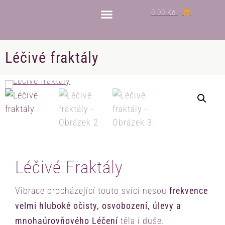
0.00
Kč
Léčivé fraktály
Léčivé Fraktály
Vibrace procházející touto svící nesou
frekvence
velmi hluboké očisty, osvobození, úlevy a
mnohaúrovňového Léčení
těla i duše.