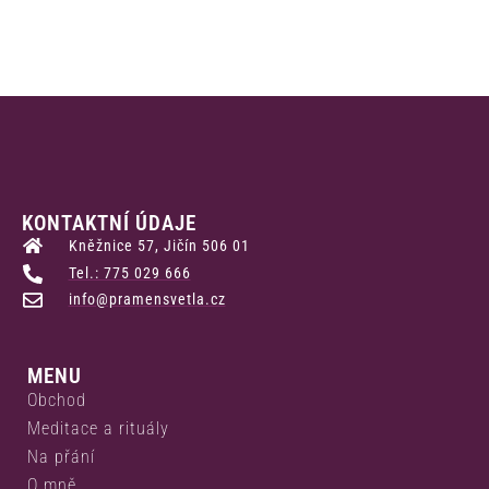
KONTAKTNÍ ÚDAJE
Kněžnice 57, Jičín 506 01
Tel.: 775 029 666
info@pramensvetla.cz
MENU
Obchod
Meditace a rituály
Na přání
O mně