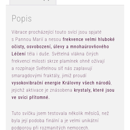
Popis
Vibrace procházející touto svící jsou spjaté
s Pannou Marií a nesou
frekvence velmi hluboké
očisty, osvobození, úlevy a mnohaúrovňového
Léčení
těla i duše. Světelná vlákna čirých
frekvencí milosti skrze plamínek ohně ožívají
a rozpínaje Světelnou síť nás zaplavují
smaragdovými fraktály, jimiž proudí
vysokovibrační energie Královny všech národů
,
jejichž aktivace je znásobena
krystaly, které jsou
ve svíci přítomné.
Tuto svíčku jsem testovala několik měsíců, než
byla její podoba finální a je velmi unikátní
podporou při rozmanitých nemocech.