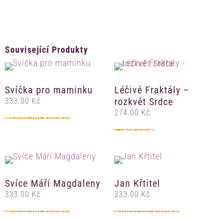
Související Produkty
Svíčka pro maminku
Léčivé Fraktály –
rozkvět Srdce
333.00
Kč
274.00
Kč
Přidat do košíku
Čtěte více
Svíce Máří Magdaleny
Jan Křtitel
333.00
Kč
333.00
Kč
Přidat do košíku
Přidat do košíku