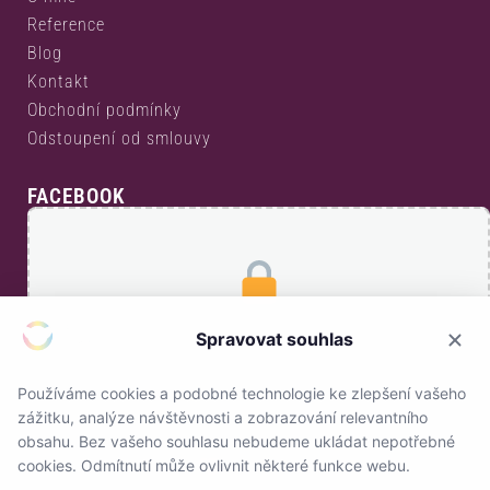
Reference
Blog
Kontakt
Obchodní podmínky
Odstoupení od smlouvy
FACEBOOK
Pro zobrazení Facebook obsahu je nutný souhlas s
Spravovat souhlas
Marketing cookies.
Přijmout a zobrazit
Používáme cookies a podobné technologie ke zlepšení vašeho
zážitku, analýze návštěvnosti a zobrazování relevantního
obsahu. Bez vašeho souhlasu nebudeme ukládat nepotřebné
cookies. Odmítnutí může ovlivnit některé funkce webu.