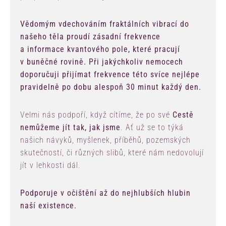
Vědomým vdechováním fraktálních vibrací do
našeho těla proudí zásadní frekvence
a informace kvantového pole, které pracují
v buněčné rovině. Při jakýchkoliv nemocech
doporučuji přijímat frekvence této svíce nejlépe
pravidelně po dobu alespoň 30 minut každý den.
Velmi nás podpoří, když cítíme, že po své
Cestě
nemůžeme jít tak, jak jsme
. Ať už se to týká
našich návyků, myšlenek, příběhů, pozemských
skutečností, či různých slibů, které nám nedovolují
jít v lehkosti dál.
Podporuje v očištění až do nejhlubších hlubin
naší existence.