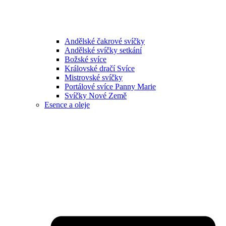
Andělské čakrové svíčky
Andělské svíčky setkání
Božské svíce
Královské dračí Svíce
Mistrovské svíčky
Portálové svíce Panny Marie
Svíčky Nové Země
Esence a oleje