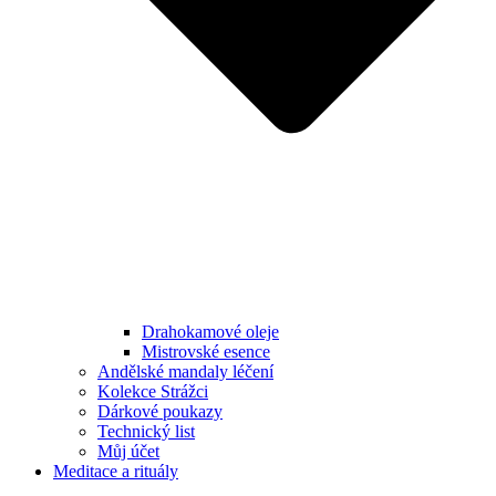
Drahokamové oleje
Mistrovské esence
Andělské mandaly léčení
Kolekce Strážci
Dárkové poukazy
Technický list
Můj účet
Meditace a rituály