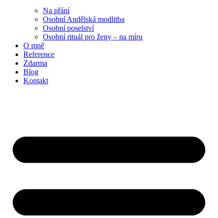
Na přání
Osobní Andělská modlitba
Osobní poselství
Osobní rituál pro ženy – na míru
O mně
Reference
Zdarma
Blog
Kontakt