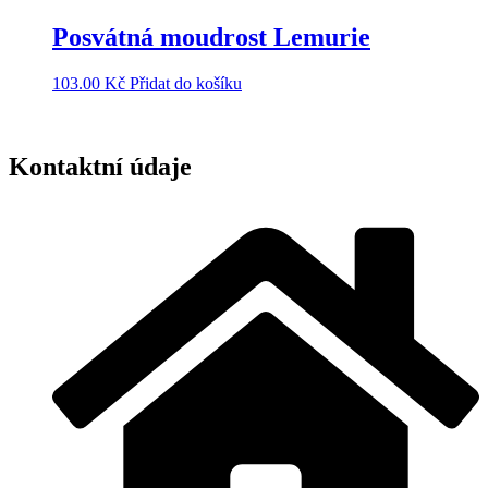
Posvátná moudrost Lemurie
103.00
Kč
Přidat do košíku
Kontaktní údaje