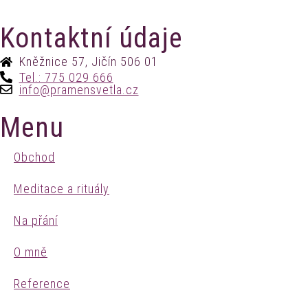
Kontaktní údaje
Kněžnice 57, Jičín 506 01
Tel.: 775 029 666
info@pramensvetla.cz
Menu
Obchod
Meditace a rituály
Na přání
O mně
Reference