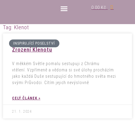
0.00
Kč
MEDITACE A RITUÁLY
Tag: Klenot
INSPIRUJÍCÍ POSELSTVÍ
Zrození Klenotu
V měkkém Světle pomalu sestupuji z Chrámu
vtělení. Vzpřímeně a vědoma si své úlohy procházím
jako každá Duše sestupující do hmotného světa mezi
svými Průvodci. Cítím jejich nevýslovně
CELÝ ČLÁNEK »
21. 1. 2024