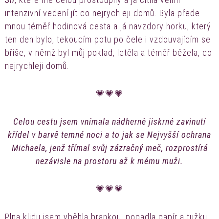
intenzivní vedení jít co nejrychleji domů. Byla přede
mnou téměř hodinová cesta a já navzdory horku, který
ten den bylo, tekoucím potu po čele i vzdouvajícím se
břiše, v němž byl můj poklad, letěla a téměř běžela, co
nejrychleji domů.
💗💗💗
Celou cestu jsem vnímala nádherně jiskrné zavinutí
křídel v barvě temné noci a to jak se Nejvyšší ochrana
Michaela, jenž třímal svůj zázračný meč, rozprostírá
nezávisle na prostoru až k mému muži.
💗💗💗
Plna klidu jsem vběhla brankou, popadla papír a tužku