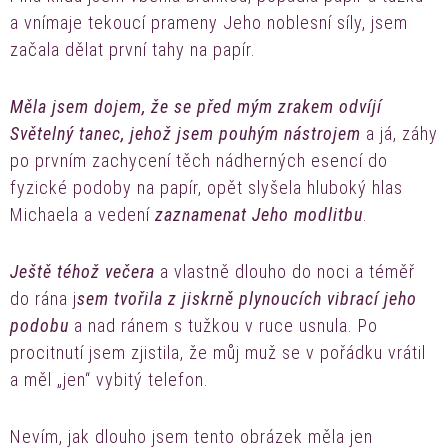
a vnímaje tekoucí prameny Jeho noblesní síly, jsem
začala dělat první tahy na papír.
Měla jsem dojem, že se před mým zrakem odvíjí
Světelný tanec, jehož jsem pouhým nástrojem
a já, záhy
po prvním zachycení těch nádherných esencí do
fyzické podoby na papír, opět slyšela hluboký hlas
Michaela a vedení
zaznamenat Jeho modlitbu
.
Ještě téhož večera
a vlastně dlouho do noci a téměř
do rána j
sem tvořila z jiskrně plynoucích vibrací jeho
podobu
a nad ránem s tužkou v ruce usnula. Po
procitnutí jsem zjistila, že můj muž se v pořádku vrátil
a měl „jen“ vybitý telefon.
Nevím, jak dlouho jsem tento obrázek měla jen