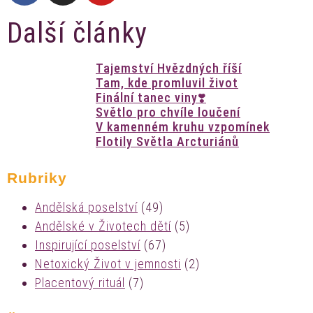
Další články
Tajemství Hvězdných říší
Tam, kde promluvil život
Finální tanec viny❣️
Světlo pro chvíle loučení
V kamenném kruhu vzpomínek
Flotily Světla Arcturiánů
Rubriky
Andělská poselství
(49)
Andělské v Životech dětí
(5)
Inspirující poselství
(67)
Netoxický Život v jemnosti
(2)
Placentový rituál
(7)