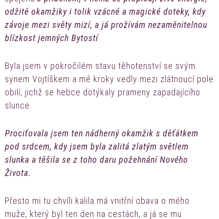
odžité okamžiky i tolik vzácné a magické doteky, kdy
závoje mezi světy mizí, a já prožívám nezaměnitelnou
blízkost jemných Bytostí
.
Byla jsem v pokročilém stavu těhotenství se svým
synem Vojtíškem a mé kroky vedly mezi zlátnoucí pole
obilí, jichž se hebce dotýkaly prameny zapadajícího
slunce.
Prociťovala jsem ten nádherný okamžik s děťátkem
pod srdcem, kdy jsem byla zalitá zlatým světlem
slunka a těšila se z toho daru požehnání Nového
Života.
Přesto mi tu chvíli kalila má vnitřní obava o mého
muže, který byl ten den na cestách, a já se mu