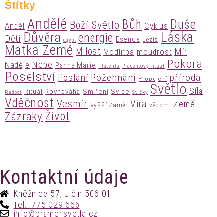
Štítky
Andělé
Bůh
Duše
Boží Světlo
Anděl
Cyklus
Láska
Důvěra
energie
Děti
Esence
Ježíš
egypt
Matka Země
Milost
Mír
Modlitba
moudrost
Pokora
Nebe
Naděje
Panna Marie
Placenta
Placentový rituál
Poselství
Požehnání
příroda
Poslání
Propojení
Světlo
Síla
Rituál
Rovnováha
Smíření
Svíce
Radost
Svíčky
Vděčnost
Vesmír
Víra
Země
Vyšší Záměr
vědomí
Život
Zázraky
Kontaktní údaje
Kněžnice 57, Jičín 506 01
Tel.: 775 029 666
info@pramensvetla.cz