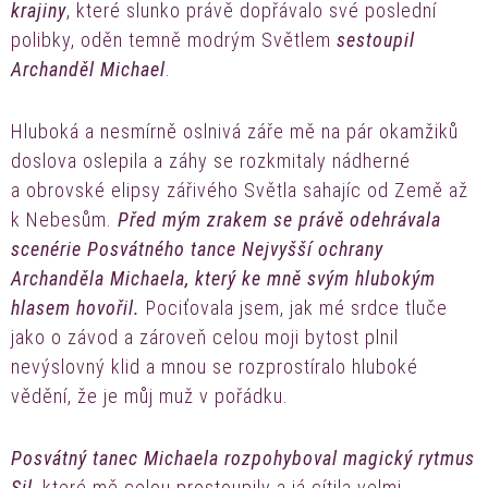
krajiny
, které slunko právě dopřávalo své poslední
polibky, oděn temně modrým Světlem
sestoupil
Archanděl Michael
.
Hluboká a nesmírně oslnivá záře mě na pár okamžiků
doslova oslepila a záhy se rozkmitaly nádherné
a obrovské elipsy zářivého Světla sahajíc od Země až
k Nebesům.
Před mým zrakem se právě odehrávala
scenérie Posvátného tance Nejvyšší ochrany
Archanděla Michaela, který ke mně svým hlubokým
hlasem hovořil.
Pociťovala jsem, jak mé srdce tluče
jako o závod a zároveň celou moji bytost plnil
nevýslovný klid a mnou se rozprostíralo hluboké
vědění, že je můj muž v pořádku.
Posvátný tanec Michaela rozpohyboval magický rytmus
Sil
, které mě celou prostoupily a já cítila velmi