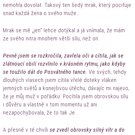
nemohla dovolat. Takový ten šedý mrak, který pociťuje
snad každá žena o svého muže…
Mrak se mě „jen“ lehce dotýkal a já vnímala, že mám
ze svého nitra mnohem větší sílu, než on.
Pevně jsem se rozkročila, zavřela oči a cítila, jak se
zlátnoucí obilí rozvlnilo v krásném rytmu, jako kdyby
se toužilo dát do Posvátného tance.
Ve svých, tehdy
dlouhých vlasech jsem cítila vřelé doteky vláken
jemných světů a konejšivou útěchu, dávajíc mi najevo,
že je můj muž v pořádku. Pocítila jsem obrovskou sílu
i důvěru a vlastně v tom momentu už ani
nezapochybovala, že to tak Je.
A přesně v té chvíli
se zvedl obrovsky silný vítr a do