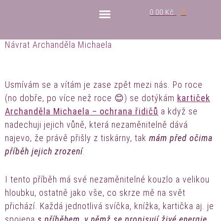
0.00
Kč
MEDITACE A RITUÁLY
Návrat Archanděla Michaela
Usmívám se a vítám je zase zpět mezi nás. Po roce
(no dobře, po více než roce 😊) se dotýkám
kartiček
Archanděla Michaela – ochrana řidičů
a když se
nadechuji jejich vůně, která nezaměnitelně dává
najevo, že právě přišly z tiskárny, tak
mám před očima
příběh jejich zrození
.
I tento příběh má své nezaměnitelné kouzlo a velikou
hloubku, ostatně jako vše, co skrze mě na svět
přichází. Každá jednotlivá svíčka, knížka, kartička aj. je
spojena
s příběhem, v němž se propisují živé energie,