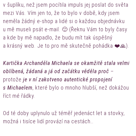
v šuplíku, než jsem pocítila impuls jej poslat do světa
mezi Vás. Vím jen to, že to bylo v době, kdy jsem
neměla žádný e-shop a lidé si o každou objednávku
u mě museli psát e-mail. 🙂 (Řeknu Vám to byly časy
a kde by mě napadlo, že budu mít tak úspěšný
a krásný web. Je to pro mě skutečně pohádka ❤️🙏).
Kartička Archanděla Michaela se okamžitě stala velmi
oblíbená, žádaná a já od začátku věděla proč
–
protože
je v ní zakotveno autentické propojení
s Michaelem
, které bylo o mnoho hlubší, než dokážou
říct mé řádky.
Od té doby uplynulo už téměř jedenáct let a stovky,
možná i tisíce lidí provází na cestách…