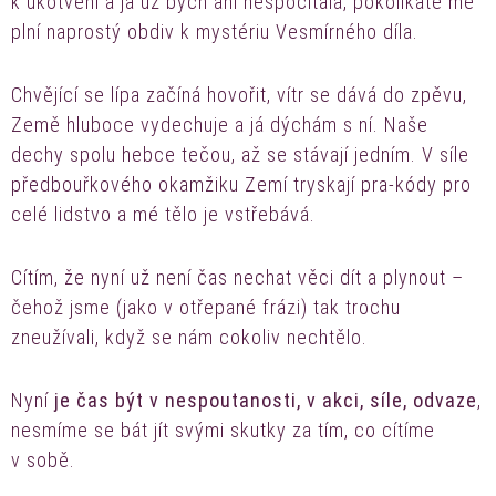
k ukotvení a já už bych ani nespočítala, pokolikáté mě
plní naprostý obdiv k mystériu Vesmírného díla.
Chvějící se lípa začíná hovořit, vítr se dává do zpěvu,
Země hluboce vydechuje a já dýchám s ní. Naše
dechy spolu hebce tečou, až se stávají jedním. V síle
předbouřkového okamžiku Zemí tryskají pra­‑kódy pro
celé lidstvo a mé tělo je vstřebává.
Cítím, že nyní už není čas nechat věci dít a plynout –
čehož jsme (jako v otřepané frázi) tak trochu
zneužívali, když se nám cokoliv nechtělo.
Nyní
je čas být v nespoutanosti, v akci, síle, odvaze
,
nesmíme se bát jít svými skutky za tím, co cítíme
v sobě.