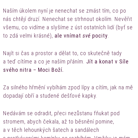
Naším úkolem nyní je nenechat se zmást tím, co po
nás chtějí druzí. Nenechat se strhnout okolím. Nevěřit
všemu, co vidíme a slyšíme z úst ostatních lidí (byť se
to zdá velmi krásné),
ale vnímat
své
pocity
.
Najít si čas a prostor a dělat to, co skutečně tady
a teď cítíme a co je naším přáním.
Jít a konat v Síle
svého nitra – Moci Boží.
Za silného hřmění vybíhám zpod lípy a cítím, jak na mě
dopadají obří a studené dešťové kapky.
Nedávám se odradit, přeci nezůstanu fňukat pod
stromem, abych čekala, až to běsnění pomine,
a v těch lehounkých šatech a sandálech