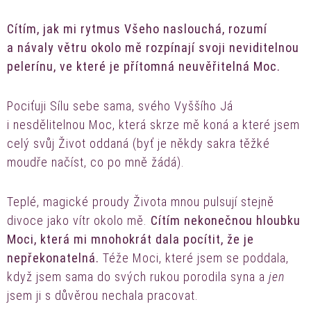
Cítím, jak mi rytmus Všeho naslouchá, rozumí
a návaly větru okolo mě rozpínají svoji neviditelnou
pelerínu, ve které je přítomná neuvěřitelná Moc.
Pociťuji Sílu sebe sama, svého Vyššího Já
i nesdělitelnou Moc, která skrze mě koná a které jsem
celý svůj Život oddaná (byť je někdy sakra těžké
moudře načíst, co po mně žádá).
Teplé, magické proudy Života mnou pulsují stejně
divoce jako vítr okolo mě.
Cítím nekonečnou hloubku
Moci, která mi mnohokrát dala pocítit, že je
nepřekonatelná.
Téže Moci, které jsem se poddala,
když jsem sama do svých rukou porodila syna a
jen
jsem ji s důvěrou nechala pracovat.