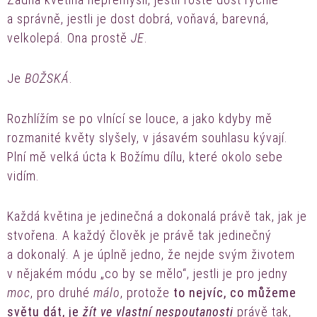
a správně, jestli je dost dobrá, voňavá, barevná,
velkolepá. Ona prostě
JE
.
Je
BOŽSKÁ
.
Rozhlížím se po vlnící se louce, a jako kdyby mě
rozmanité květy slyšely, v jásavém souhlasu kývají.
Plní mě velká úcta k Božímu dílu, které okolo sebe
vidím.
Každá květina je jedinečná a dokonalá právě tak, jak je
stvořena. A každý člověk je právě tak jedinečný
a dokonalý. A je úplně jedno, že nejde svým životem
v nějakém módu „co by se mělo“, jestli je pro jedny
moc
, pro druhé
málo
, protože
to nejvíc, co můžeme
světu dát, je
žít ve vlastní nespoutanosti
právě tak,