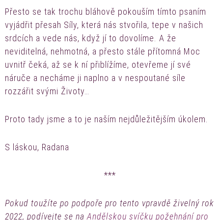
Přesto se tak trochu bláhově pokouším tímto psaním
vyjádřit přesah Síly, která nás stvořila, tepe v našich
srdcích a vede nás, když jí to dovolíme. A že
neviditelná, nehmotná, a přesto stále přítomná Moc
uvnitř čeká, až se k ní přiblížíme, otevřeme jí své
náruče a necháme ji naplno a v nespoutané síle
rozzářit svými Životy…
Proto tady jsme a to je naším nejdůležitějším úkolem.
S láskou, Radana
***
Pokud toužíte po podpoře pro tento vpravdě živelný rok
2022, podívejte se na
Andělskou svíčku požehnání pro