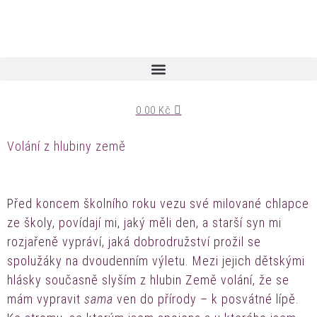
0.00
Kč
Volání z hlubiny země
Před koncem školního roku vezu své milované chlapce
ze školy, povídají mi, jaký měli den, a starší syn mi
rozjařeně vypráví, jaká dobrodružství prožil se
spolužáky na dvoudenním výletu. Mezi jejich dětskými
hlásky současně slyším z hlubin Země volání, že se
mám vypravit
sama
ven do přírody – k posvátné lípě.