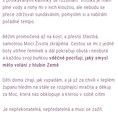
s protkávanými kamínky se rozbíhám. Vmžiku je mám
plné vody a nohy mi v nich kloužou, ale nebudu se
přece zdržovat sundáváním, pomyslím si a nabírám
pořádné tempo.
Běžím promočená až na kost, a přesto šťastná,
samotnou Mocí Života zkrápěná. Cestou se mi z jedné
boty utrhne řemínek a dál pokračuji obutá i neobutá
a každou svojí buňkou
vděčně pociťuji, jaký smysl
mělo volání z hlubin Země
.
Děti doma zírají, jak vypadám, a já už za chvíli v teplém
županu hledím na stále se rozpínající mračna a děkuji
za Moc, která nás obklopuje a kterou v sobě cítím.
Je nepřekonatelná, nepředatelná a musí se zažít.