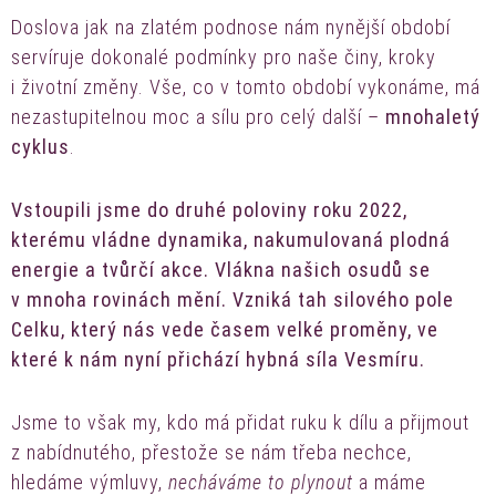
Doslova jak na zlatém podnose nám nynější období
servíruje dokonalé podmínky pro naše činy, kroky
i životní změny. Vše, co v tomto období vykonáme, má
nezastupitelnou moc a sílu pro celý další –
mnohaletý
cyklus
.
Vstoupili jsme do druhé poloviny roku 2022,
kterému vládne dynamika, nakumulovaná plodná
energie a tvůrčí akce. Vlákna našich osudů se
v mnoha rovinách mění. Vzniká tah silového pole
Celku, který nás vede časem velké proměny, ve
které k nám nyní přichází hybná síla Vesmíru.
Jsme to však my, kdo má přidat ruku k dílu a přijmout
z nabídnutého, přestože se nám třeba nechce,
hledáme výmluvy,
necháváme to plynout
a máme