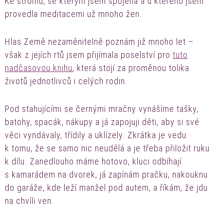
Ke stromu, se kterým jsem spojena a u kterého jsem
provedla meditacemi už mnoho žen.
Hlas Země nezaměnitelně poznám již mnoho let –
však z jejích rtů jsem přijímala poselství pro
tuto
nadčasovou knihu
, která stojí za proměnou tolika
životů jednotlivců i celých rodin.
Pod stahujícími se černými mračny vynášíme tašky,
batohy, spacák, nákupy a já zapojuji děti, aby si své
věci vyndávaly, třídily a uklízely. Zkrátka je vedu
k tomu, že se samo nic neudělá a je třeba přiložit ruku
k dílu. Zanedlouho máme hotovo, kluci odbíhají
s kamarádem na dvorek, já zapínám pračku, nakouknu
do garáže, kde leží manžel pod autem, a říkám, že jdu
na chvíli ven.