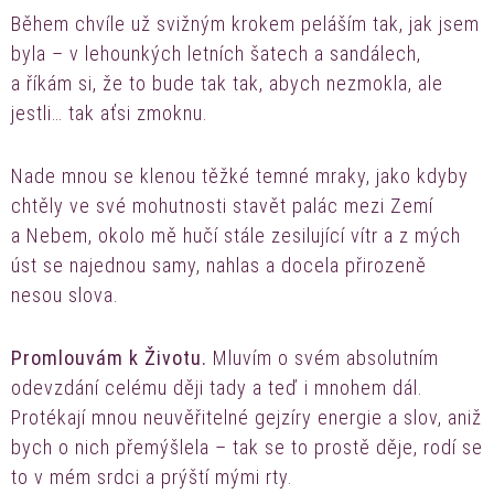
Během chvíle už svižným krokem peláším tak, jak jsem
byla – v lehounkých letních šatech a sandálech,
a říkám si, že to bude tak tak, abych nezmokla, ale
jestli… tak aťsi zmoknu.
Nade mnou se klenou těžké temné mraky, jako kdyby
chtěly ve své mohutnosti stavět palác mezi Zemí
a Nebem, okolo mě hučí stále zesilující vítr a z mých
úst se najednou samy, nahlas a docela přirozeně
nesou slova.
Promlouvám k Životu.
Mluvím o svém absolutním
odevzdání celému ději tady a teď i mnohem dál.
Protékají mnou neuvěřitelné gejzíry energie a slov, aniž
bych o nich přemýšlela – tak se to prostě děje, rodí se
to v mém srdci a prýští mými rty.