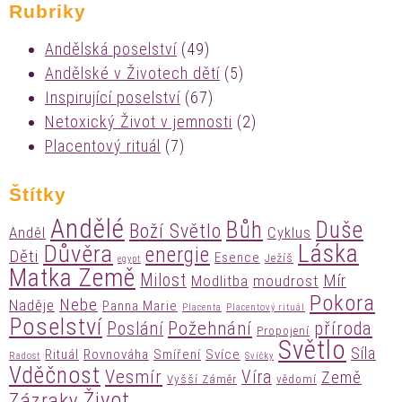
Rubriky
Andělská poselství
(49)
Andělské v Životech dětí
(5)
Inspirující poselství
(67)
Netoxický Život v jemnosti
(2)
Placentový rituál
(7)
Štítky
Andělé
Bůh
Duše
Boží Světlo
Anděl
Cyklus
Láska
Důvěra
energie
Děti
Esence
Ježíš
egypt
Matka Země
Milost
Mír
Modlitba
moudrost
Pokora
Nebe
Naděje
Panna Marie
Placenta
Placentový rituál
Poselství
Požehnání
příroda
Poslání
Propojení
Světlo
Síla
Rituál
Rovnováha
Smíření
Svíce
Radost
Svíčky
Vděčnost
Vesmír
Víra
Země
Vyšší Záměr
vědomí
Život
Zázraky