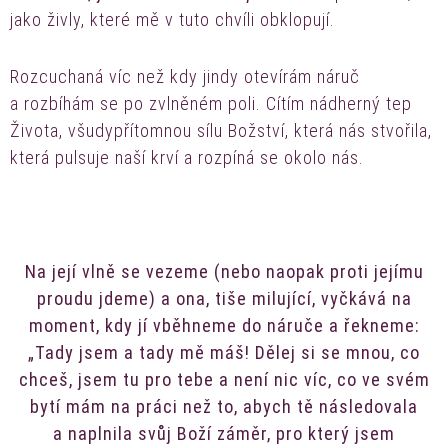
jako živly, které mě v tuto chvíli obklopují.
Rozcuchaná víc než kdy jindy otevírám náruč
a rozbíhám se po zvlněném poli. Cítím nádherný tep
Života, všudypřítomnou sílu Božství, která nás stvořila,
která pulsuje naší krví a rozpíná se okolo nás.
Na její vlně se vezeme (nebo naopak proti jejímu
proudu jdeme) a ona, tiše milující, vyčkává na
moment, kdy jí vběhneme do náruče a řekneme:
„Tady jsem a tady mě máš! Dělej si se mnou, co
chceš, jsem tu pro tebe a není nic víc, co ve svém
bytí mám na práci než to, abych tě následovala
a naplnila svůj Boží záměr, pro který jsem