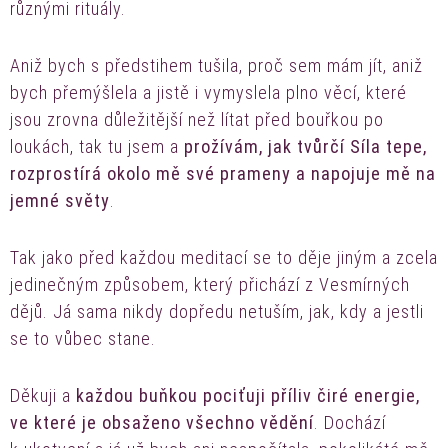
různými rituály.
Aniž bych s předstihem tušila, proč sem mám jít, aniž
bych přemýšlela a jistě i vymyslela plno věcí, které
jsou zrovna důležitější než lítat před bouřkou po
loukách, tak tu jsem a
prožívám, jak tvůrčí Síla tepe,
rozprostírá okolo mě své prameny a napojuje mě na
jemné světy
.
Tak jako před každou meditací se to děje jiným a zcela
jedinečným způsobem, který přichází z Vesmírných
dějů. Já sama nikdy dopředu netuším, jak, kdy a jestli
se to vůbec stane.
Děkuji a
každou buňkou pociťuji příliv čiré energie,
ve které je obsaženo všechno vědění
. Dochází