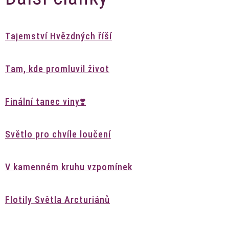
Tajemství Hvězdných říší
Tam, kde promluvil život
Finální tanec viny❣️
Světlo pro chvíle loučení
V kamenném kruhu vzpomínek
Flotily Světla Arcturiánů