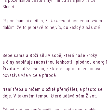
na pozemskou cestu a nyní mnou sálá jako tisíce
Sluncí.
Připomínám si a cítím, že
to mám
připomenout všem
dalším, že to je právě to nejvíc,
co každý z nás
má
.
Sebe sama a Boží sílu v sobě, která naše kroky
a činy naplňuje radostnou lehkostí i plodnou energií
Života
– tutéž esenci, ze které naprosto jednoduše
povstává vše v celé přírodě.
Není třeba o ničem složitě přemýšlet, a přesto se
děje. V takovém tempu, které udává sám Život.
Žádná květina nepřemýšlí, jestli roste dost rychle