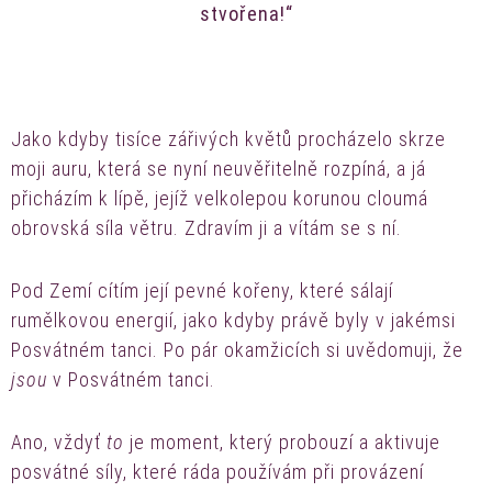
stvořena!“
Jako kdyby tisíce zářivých květů procházelo skrze
moji auru, která se nyní neuvěřitelně rozpíná, a já
přicházím k lípě, jejíž velkolepou korunou cloumá
obrovská síla větru. Zdravím ji a vítám se s ní.
Pod Zemí cítím její pevné kořeny, které sálají
rumělkovou energií, jako kdyby právě byly v jakémsi
Posvátném tanci. Po pár okamžicích si uvědomuji, že
jsou
v Posvátném tanci.
Ano, vždyť
to
je moment, který probouzí a aktivuje
posvátné síly, které ráda používám při provázení