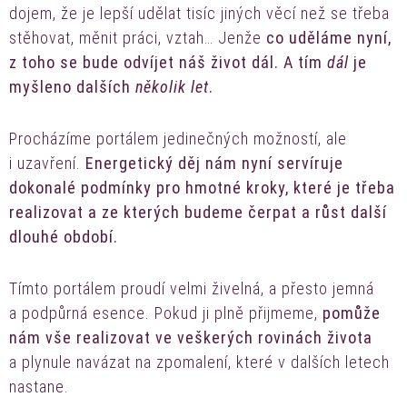
dojem, že je lepší udělat tisíc jiných věcí než se třeba
stěhovat, měnit práci, vztah… Jenže
co uděláme nyní,
z toho se bude odvíjet náš život dál. A tím
dál
je
myšleno dalších
několik let
.
Procházíme portálem jedinečných možností, ale
i uzavření.
Energetický děj nám nyní servíruje
dokonalé podmínky pro hmotné kroky, které je třeba
realizovat a ze kterých budeme čerpat a růst další
dlouhé období.
Tímto portálem proudí velmi živelná, a přesto jemná
a podpůrná esence. Pokud ji plně přijmeme,
pomůže
nám vše realizovat ve veškerých rovinách života
a plynule navázat na zpomalení, které v dalších letech
nastane.